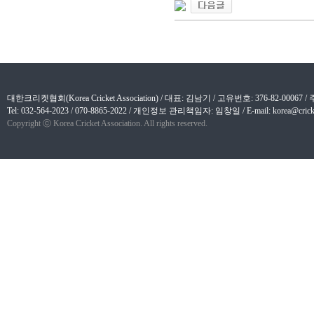
대한크리켓협회(Korea Cricket Association) / 대표: 김남기 / 고유번호: 376-82-
Tel: 032-564-2023 / 070-8865-2022 / 개인정보 관리책임자: 임창일 / E-mail: korea@cricket
Copyright ⓒ Korea Cricket Association. All rights reserved.