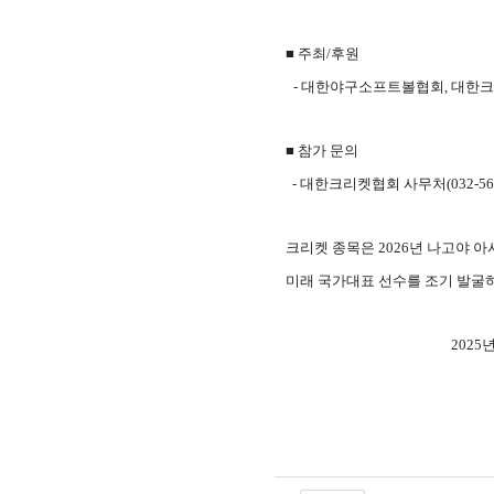
■
주최
/
후원
-
대한야구소프트볼협회
,
대한크
■
참가 문의
-
대한크리켓협회 사무처
(032-56
크리켓 종목은
2026
년 나고야 
미래 국가대표 선수를 조기 발굴
2025