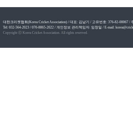
대한크리켓협회(Korea Cricket Association) / 대표: 김남기 / 고유번호: 376-82-
Tel: 032-564-2023 / 070-8865-2022 / 개인정보 관리책임자: 임창일 / E-mail: korea@cricket
Copyright ⓒ Korea Cricket Association. All rights reserved.