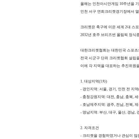
올해는 인천아시안게임
10
주년을 
인천 서구 연희크리켓경기장에서 
크리켓은 축구에 이은 세계
2
대 스
2032
년 호주 브리즈번 올림픽
정식종
대한크리켓협회는 대한민국 스포츠의
전국 시군구 단위 크리켓협회 설립
이에 각 지역을 대표하는 추진위원을
1.
대상지역
(1
차
)
-
경인지역
:
서울
,
경기
,
인천 전 지역
-
충청강원지역
:
대전
,
충남
,
충북
,
세
-
호남제주지역
:
광주
,
전남
,
전북
,
제
-
영남지역
:
부산
,
대구
,
울산
,
경남
,
2.
자격조건
-
크리켓을 경험하였거나 관심이 많