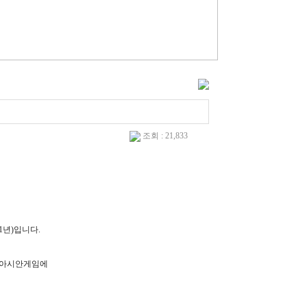
조회 : 21,833
1
년
)
입니다
.
천아시안게임에