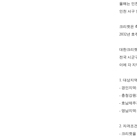
올해는 인
인천 서구
크리켓은 
2032
년 호
대한크리켓
전국 시군
이에 각 
1.
대상지
-
경인지역
-
충청강원
-
호남제주
-
영남지역
2.
자격조
-
크리켓을 