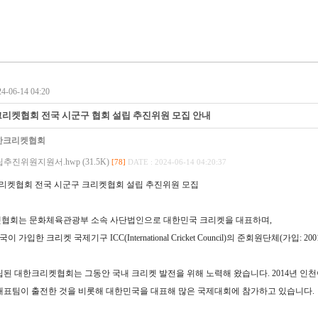
-06-14 04:20
크리켓협회 전국 시군구 협회 설립 추진위원 모집 안내
한크리켓협회
진위원지원서.hwp (31.5K)
[78]
DATE : 2024-06-14 04:20:37
리켓협회 전국 시군구 크리켓협회 설립 추진위원 모집
협회는 문화체육관광부 소속 사단법인으로 대한민국 크리켓을 대표하며
,
국이 가입한
크리켓 국제기구
ICC(International Cricket Council)
의 준회원단체
(
가입
: 200
립된 대한크리켓협회는 그동안 국내 크리켓 발전을 위해 노력해 왔습니다.
2014
년 인
대표팀이 출전한 것을 비롯해 대한민국을 대표해 많은 국제대회에 참가하고 있습니다
.