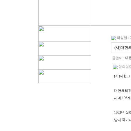
작성일 : 24
(사)대한
글쓴이 :
대
협회설립추
(
사
)
대한크
대한크리켓
세계
106
개
1993
년 설
남녀 국가