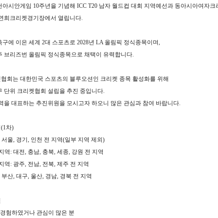
천아시안게임
10
주년을 기념해
ICC T20
남자 월드컵 대회 지역예선과 동아시아여자
 연희크리켓경기장에서 열립니다
.
축구에 이은 세계
2
대 스포츠로
2028
년
LA
올림픽 정식종목이며
,
주 브리즈번 올림픽
정식종목으로 채택이 유력합니다
.
협회는 대한민국 스포츠의 블루오션인 크리켓 종목 활성화를 위해
구 단위 크리켓협회 설립을 추진 중입니다
.
지역을 대표하는 추진위원을 모시고자 하오니 많은 관심과 참여 바랍니다
.
역
(1
차
)
:
서울
,
경기
,
인천 전 지역
(
일부 지역 제외
)
지역
:
대전
,
충남
,
충북
,
세종
,
강원 전 지역
지역
:
광주
,
전남
,
전북
,
제주 전 지역
:
부산
,
대구
,
울산
,
경남
,
경북 전 지역
건
경험하였거나 관심이 많은 분