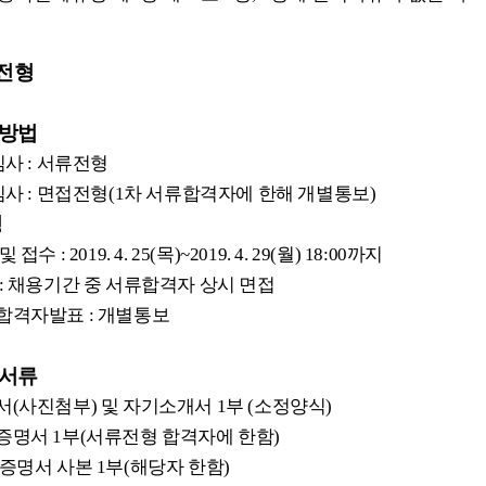
전형
방법
심사
:
서류전형
심사
:
면접전형
(1
차 서류합격자에 한해 개별통보
)
정
 및 접수
: 2019. 4. 25(
목
)~2019. 4. 29(
월
) 18:00
까지
:
채용기간 중 서류합격자 상시 면접
합격자발표
:
개별통보
서류
서
(
사진첨부
)
및 자기소개서
1
부 (소정양식)
증명서
1
부
(
서류전형 합격자에 한함
)
 증명서 사본
1
부
(
해당자 한함
)