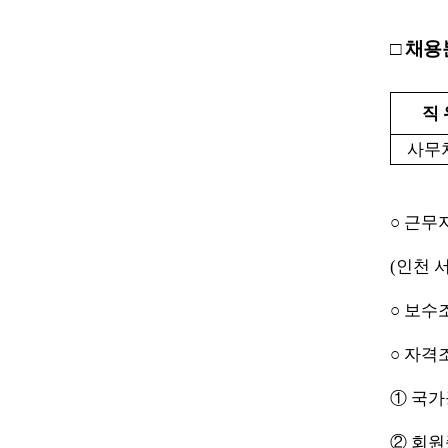
□
채용
직 
사무
○
근무
(
인천 
○
보수
○
자격
①
국가
②
회원