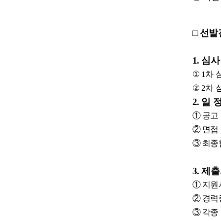
□
선발
1.
심사
①
1
차 
②
2
차 
2.
일 
①
공고
②
면접
③
최종
3.
제출
①
지원
②
경력
③
각종