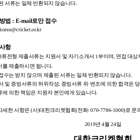
된 서류는 일체 반환되지 않습니다
.
방법
: E-mail
로만 접수
 korea@cricket.or.kr
사항
서류전형 제출서류는 지원서 및 자기소개서
1
부이며
,
면접 대상
서를 제출하시면 됩니다
.
접수는 받지 않으며 제출된 서류는 일체 반환되지 않습니다
.
서 및 증빙서류의 허위작성
,
증빙서류 위
·
변조에 의한 합격은 
에 의한 책임은 지원자 본인에게 있습니다
.
자세한
사항은
(
사
)
대한크리켓협회
(
전화
: 070-7786-1000)
로 문
2019
년
4
월
2
4일
대한크리켓협회