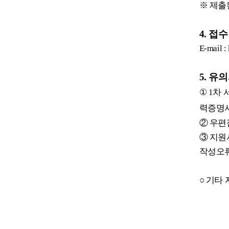
※
제출
4.
접수
E-mail :
5.
유의
①
1
차 
력증명
②
우편
③
지원
작성오류
○
기타 