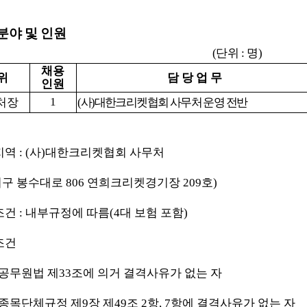
분야 및 인원
(
단위
:
명
)
채용
위
담 당 업 무
인원
1
처장
(
사
)
대한크리켓협회 사무처 운영 전반
지역
: (
사
)
대한크리켓협회 사무처
서구 봉수대로
806
연희크리켓경기장
209
호
)
조건
:
내부규정에 따름
(4
대 보험 포함
)
조건
공무원법 제
33
조에 의거 결격사유가 없는 자
종목단체규정 제
9
장 제
49
조
2
항
, 7
항에 결격사유가 없는 자