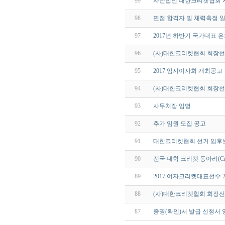
99
사단법인 대한크리켓협회 
98
면접 합격자 및 체력측정 
97
2017년 하반기 국가대표
96
(사)대한크리켓협회 회장선
95
2017 임시이사회 개최공고
94
(사)대한크리켓협회 회장
93
사무처장 임명
92
추가 임원 모집 공고
91
대한크리켓협회 선거 입후
90
전국 대학 크리켓 동아리(Cric
89
2017 여자크리켓대표선수 
88
(사)대한크리켓협회 회장선
87
증명(확인)서 발급 신청서 