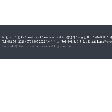
대한크리켓협회(Korea Cricket Association) / 대표: 김남기 / 고유번호: 376-82-
Tel: 032-564-2023 / 070-8865-2022 / 개인정보 관리책임자: 임창일 / E-mail: korea@cricket
Copyright ⓒ Korea Cricket Association. All rights reserved.