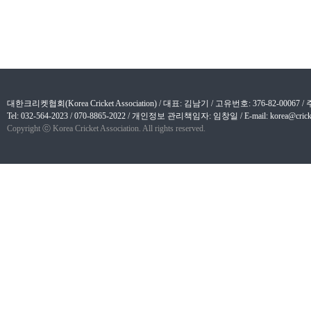
대한크리켓협회(Korea Cricket Association) / 대표: 김남기 / 고유번호: 376-82-
Tel: 032-564-2023 / 070-8865-2022 / 개인정보 관리책임자: 임창일 / E-mail: korea@cricket
Copyright ⓒ Korea Cricket Association. All rights reserved.